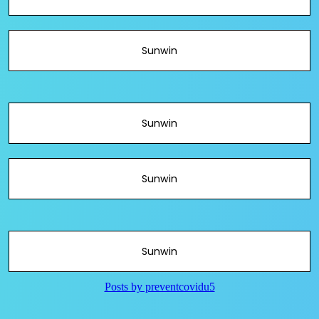
Sunwin
Sunwin
Sunwin
Sunwin