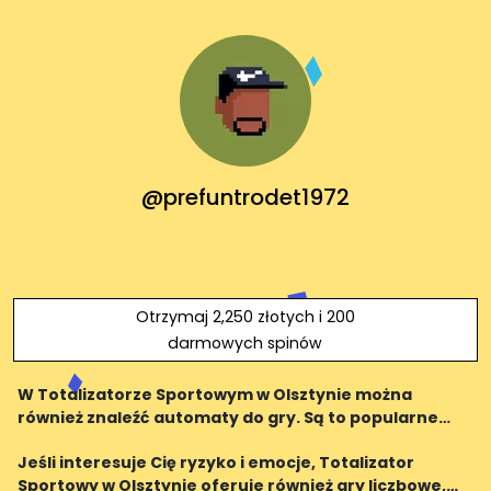
@prefuntrodet1972
Otrzymaj 2,250 złotych i 200
darmowych spinów
W Totalizatorze Sportowym w Olsztynie można
również znaleźć automaty do gry. Są to popularne
maszyny, które oferują różne tematy i style
Jeśli interesuje Cię ryzyko i emocje, Totalizator
rozgrywki. Od klasycznych owocówek po nowoczesne
Sportowy w Olsztynie oferuje również gry liczbowe,
sloty, każdy z