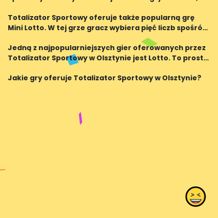
takie jak Keno. Można wybrać do dziesięciu liczb
Totalizator Sportowy oferuje także popularną grę
spośród 70 możliwych. Im więcej trafień, tym więks
Mini Lotto. W tej grze gracz wybiera pięć liczb spośród
42 możliwych. Wygrywasz, jeśli trafisz wszystkie pięć
Jedną z najpopularniejszych gier oferowanych przez
liczb. Choć wygrane w Mini Lotto mogą być
Totalizator Sportowy w Olsztynie jest Lotto. To prosty
sposób na wygranie dużych pieniędzy. Gracz wybiera
Jakie gry oferuje Totalizator Sportowy w Olsztynie?
sześć liczb spośród 49 możliwych i czeka na