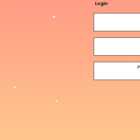
Login
P