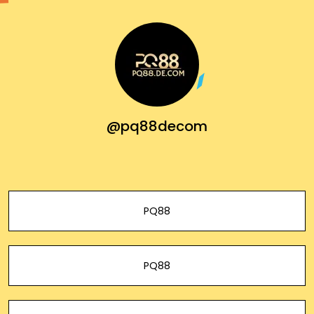
@pq88decom
PQ88
PQ88