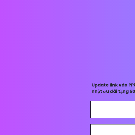
Update link vào PP
nhật ưu đãi tặng 5