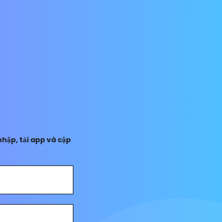
hập, tải app và cập