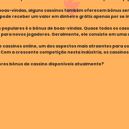
s por d
boas-vindas, alguns cassinos também oferecem bônus sem
 pode receber um valor em dinheiro grátis apenas por se i
cessidade
 populares é o bônus de boas-vindas. Quase todos os cas
s para novos jogadores. Geralmente, ele consiste em uma
o cass
 cassinos online, um dos aspectos mais atraentes para os
 Com a crescente competição nesta indústria, os cassinos
ferecendo p
ores bônus de cassino disponíveis atualmente?