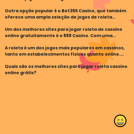
moderna e intuitiva, este site oferece uma ampla
Outra opção popular é o Bet365 Casino, que também
variedade de opções de roleta, incluindo as versões
oferece uma ampla seleção de jogos de roleta
gratuitos. Com uma plataforma fácil de usar e
Um dos melhores sites para jogar roleta de cassino
gráficos de alta qualidade, o Bet365 Casino é uma
online gratuitamente é o 888 Casino. Com uma
ótima esc
reputação sólida e anos de experiência, o 888 Casino
A roleta é um dos jogos mais populares em cassinos,
oferece uma ampla variedade de jogos de roleta, des
tanto em estabelecimentos físicos quanto online.
Com a crescente popularidade dos cassinos online,
Quais são os melhores sites para jogar roleta cassino
cada vez mais pessoas desejam experimentar a
online grátis?
emoç