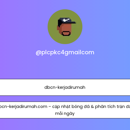
@plcpkc4gmailcom
dbcn-kerjadirumah
bcn-kerjadirumah.com – cập nhật bóng đá & phân tích trận đ
mỗi ngày