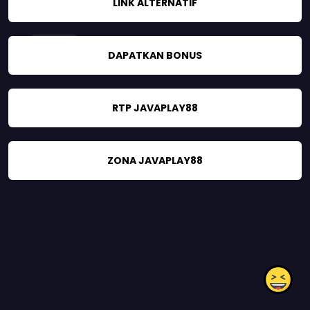
LINK ALTERNATIF
DAPATKAN BONUS
RTP JAVAPLAY88
ZONA JAVAPLAY88