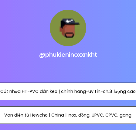
@phukieninoxxnkht
Cút nhựa HT-PVC dán keo | chính hãng-uy tín-chất lượng cao
Van điện từ Hewcho | China | inox, đồng, UPVC, CPVC, gang