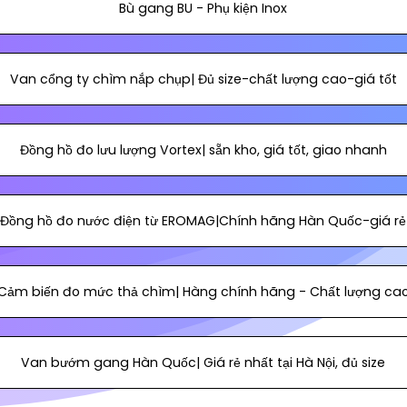
Bù gang BU - Phụ kiện Inox
Van cổng ty chìm nắp chụp| Đủ size-chất lượng cao-giá tốt
Đồng hồ đo lưu lượng Vortex| sẵn kho, giá tốt, giao nhanh
Đồng hồ đo nước điện từ EROMAG|Chính hãng Hàn Quốc-giá rẻ
Cảm biến đo mức thả chìm| Hàng chính hãng - Chất lượng ca
Van bướm gang Hàn Quốc| Giá rẻ nhất tại Hà Nội, đủ size