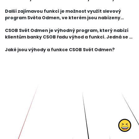
programů, které nabízí řada renomovaných značek.
Další zajímavou funkcí je možnost využít slevový
Klienti si tak mohou užít mimořádného pohodlí a
program Světa Odmen, ve kterém jsou nabízeny
výhod napříkla
atraktivní slevy u vybraných obchodních partnerů.
CSOB Svět Odmen je výhodný program, který nabízí
Klienti tak mohou ušetřit při nákupu oblečení, obuvi,
klientům banky CSOB řadu výhod a funkcí. Jedná se o
el
exkluzivní benefity, které usnadňují každodenní život
Jaké jsou výhody a funkce CSOB Svět Odmen?
a zároveň umožňují klientům získávat atraktiv