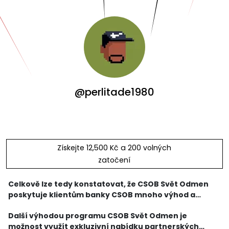
@perlitade1980
Získejte 12,500 Kč a 200 volných
zatočení
Celkově lze tedy konstatovat, že CSOB Svět Odmen
poskytuje klientům banky CSOB mnoho výhod a
funkcí, které zajišťují pečlivou péči a exkluzivní
Další výhodou programu CSOB Svět Odmen je
zážitky. Program nabízí možnost sbírat body za
možnost využít exkluzivní nabídku partnerských
finanční