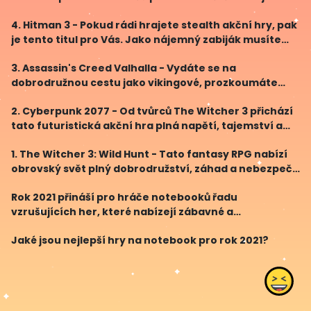
své vikingovské sídlo, prozkoumávejte neprobádané
4. Hitman 3 - Pokud rádi hrajete stealth akční hry, pak
oblasti a čelte nebezpečím. S kouzlem dobrodružs
je tento titul pro Vás. Jako nájemný zabiják musíte
plnit různé úkoly a eliminovat terče po celém světě.
3. Assassin's Creed Valhalla - Vydáte se na
Díky svobodě přístupu a inteligentním m
dobrodružnou cestu jako vikingové, prozkoumáte
obrovský otevřený svět, plníte úkoly a bojujete s
2. Cyberpunk 2077 - Od tvůrců The Witcher 3 přichází
nepřáteli. S poutavým příběhem, vibracemi vikingů a
tato futuristická akční hra plná napětí, tajemství a
nádhern
nekonečných možností. Svět futuristického Night City
1. The Witcher 3: Wild Hunt - Tato fantasy RPG nabízí
je naplněný podrobnými detaily a fascinuj
obrovský svět plný dobrodružství, záhad a nebezpečí.
S kvalitním příběhem, úchvatnou grafikou a
Rok 2021 přináší pro hráče notebooků řadu
poutavými postavami je tato hra pro rok 2021 stále
vzrušujících her, které nabízejí zábavné a
nezapomenutelné herní zážitky. Pokud jste fanoušci
Jaké jsou nejlepší hry na notebook pro rok 2021?
počítačových her a hledáte ty nejlepší tituly pro svůj
notebook,