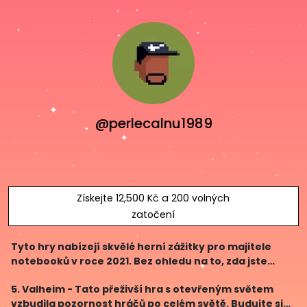
@perlecalnu1989
Získejte 12,500 Kč a 200 volných
zatočení
Tyto hry nabízejí skvělé herní zážitky pro majitele
notebooků v roce 2021. Bez ohledu na to, zda jste
fanoušci RPG, akčních her nebo přežívání, výběr
5. Valheim - Tato přeživší hra s otevřeným světem
těchto her Vám jistě zajistí hodně zábavy a nezapo
vzbudila pozornost hráčů po celém světě. Budujte si