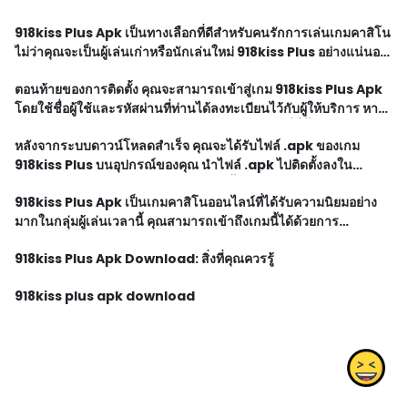
918kiss Plus Apk เป็นทางเลือกที่ดีสำหรับคนรักการเล่นเกมคาสิโน
ไม่ว่าคุณจะเป็นผู้เล่นเก่าหรือนักเล่นใหม่ 918kiss Plus อย่างแน่นอน
จะทำให้คุณไม่ผิดหวัง
ตอนท้ายของการติดตั้ง คุณจะสามารถเข้าสู่เกม 918kiss Plus Apk
โดยใช้ชื่อผู้ใช้และรหัสผ่านที่ท่านได้ลงทะเบียนไว้กับผู้ให้บริการ หาก
คุณยังไม่มีบัญชี คุณสามารถสร้างสมัครสมาชิกได้ที่ที่นี้เลย
หลังจากระบบดาวน์โหลดสำเร็จ คุณจะได้รับไฟล์ .apk ของเกม
918kiss Plus บนอุปกรณ์ของคุณ นำไฟล์ .apk ไปติดตั้งลงใน
อุปกรณ์ของคุณ โดยเปิดไฟล์และกดติดตั้งตามคำแนะนำ
918kiss Plus Apk เป็นเกมคาสิโนออนไลน์ที่ได้รับความนิยมอย่าง
มากในกลุ่มผู้เล่นเวลานี้ คุณสามารถเข้าถึงเกมนี้ได้ด้วยการ
ดาวน์โหลด 918kiss Plus Apk ลงในอุปกรณ์ Android หรือ IOS
918kiss Plus Apk Download: สิ่งที่คุณควรรู้
ของคุณ
918kiss plus apk download