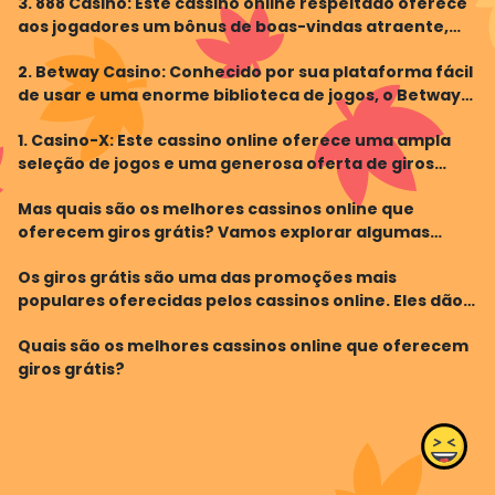
3. 888 Casino: Este cassino online respeitado oferece
jogadores. Além disso, eles têm uma reputação sólida
aos jogadores um bônus de boas-vindas atraente,
na indú
que inclui giros grátis. Além disso, eles têm uma
2. Betway Casino: Conhecido por sua plataforma fácil
ampla gama de jogos de cassino para escolher, ga
de usar e uma enorme biblioteca de jogos, o Betway
Casino também oferece giros grátis como parte de
1. Casino-X: Este cassino online oferece uma ampla
seu pacote de boas-vindas. Os jogadores podem d
seleção de jogos e uma generosa oferta de giros
grátis para novos jogadores. Além disso, eles também
Mas quais são os melhores cassinos online que
têm promoções regulares para clientes existentes
oferecem giros grátis? Vamos explorar algumas
opções populares:
Os giros grátis são uma das promoções mais
populares oferecidas pelos cassinos online. Eles dão
aos jogadores a oportunidade de girar os rolos de
Quais são os melhores cassinos online que oferecem
uma máquina caça-níqueis sem ter que apostar seu
giros grátis?
própr