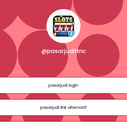
@pasarjudittnc
pasarjudi login
pasarjudi link alternatif