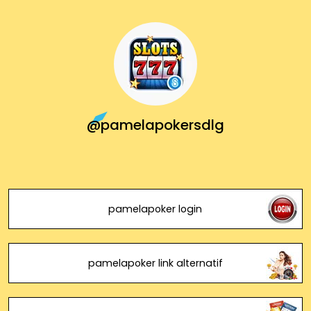
@pamelapokersdlg
pamelapoker login
pamelapoker link alternatif