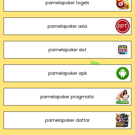
pamelapoker togels
pamelapoker asia
pamelapoker slot
pamelapoker apk
pamelapoker pragmatic
pamelapoker daftar