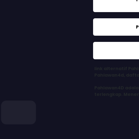
P
link alternatif Pa
Pahlawan4d, dafta
Pay4d, kumpulan s
Pahlawan4D adalah 
terlengkap. Meneri