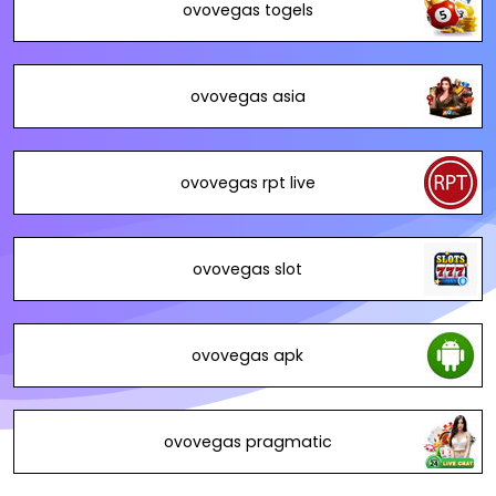
ovovegas togels
ovovegas asia
ovovegas rpt live
ovovegas slot
ovovegas apk
ovovegas pragmatic