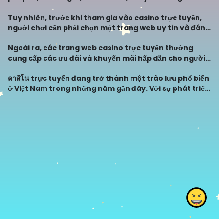
mang lại giải trí và thử thách cho người chơi, mà còn
Tuy nhiên, trước khi tham gia vào casino trực tuyến,
mở ra cơ hội để kiếm được thu nhập bổ sung.
người chơi cần phải chọn một trang web uy tín và đáng
tin cậy. Người chơi nên kiểm tra phản hồi từ người chơi
Ngoài ra, các trang web casino trực tuyến thường
khác, đánh giá của trang web và chứng
cung cấp các ưu đãi và khuyến mãi hấp dẫn cho người
chơi. Điều này bao gồm tiền thưởng đăng ký, tiền
คาสิโน trực tuyến đang trở thành một trào lưu phổ biến
thưởng nạp tiền và các chương trình khuyến mãi đặc
ở Việt Nam trong những năm gần đây. Với sự phát triển
của công nghệ và Internet, người chơi ở Việt Nam có
thể tham gia vào các trò chơi casino tr