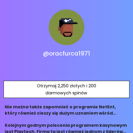
@oracfurca1971
Otrzymaj 2,250 złotych i 200
darmowych spinów
Nie można także zapomnieć o programie NetEnt,
który również cieszy się dużym uznaniem wśród
graczy. NetEnt słynie z innowacyjnych rozwiązań oraz
Kolejnym godnym polecenia programem kasynowym
wysokiej jakości gier. Ich oprogramowanie
jest Playtech. Firma ta jest również jednym z liderów
charakteryzuj