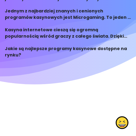
na rynku i oferuje szeroki wybór gier hazardowych.
Jednym z najbardziej znanych i cenionych
Playtech słynie z wysokiej jakości grafiki oraz r
programów kasynowych jest Microgaming. To jeden z
liderów w branży, który od wielu lat dostarcza
Kasyna internetowe cieszą się ogromną
wysokiej jakości oprogramowanie. Microgaming
popularnością wśród graczy z całego świata. Dzięki
oferuje bogatą bi
nim możemy w prosty sposób zagrać w ulubione gry
Jakie są najlepsze programy kasynowe dostępne na
hazardowe w wygodny dla nas sposób. Jednak, aby
rynku?
korzystać z ka