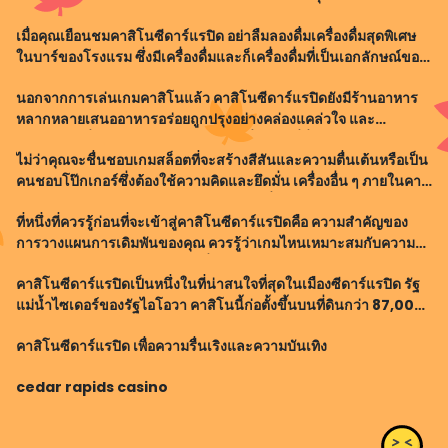
โอกาสในการชนะกันเอง แต่อย่าลืมวางแผนการเดิมพันของคุณให้ดี
เมื่อคุณเยือนชมคาสิโนซีดาร์แรปิด อย่าลืมลองดื่มเครื่องดื่มสุดพิเศษ
ก่อนเข้าสู่สนามเดิม
ในบาร์ของโรงแรม ซึ่งมีเครื่องดื่มและก็เครื่องดื่มที่เป็นเอกลักษณ์ของ
รัฐไอโอวา
นอกจากการเล่นเกมคาสิโนแล้ว คาสิโนซีดาร์แรปิดยังมีร้านอาหาร
หลากหลายเสนออาหารอร่อยถูกปรุงอย่างคล่องแคล่วใจ และ
บรรยากาศที่เป็นบ่อนประวัติศาสตร์น่าตื่นเต้น ที่นี่คุณจะพบกันกับ
ไม่ว่าคุณจะชื่นชอบเกมสล็อตที่จะสร้างสีสันและความตื่นเต้นหรือเป็น
สัญญาลักษณ์ของเมืองซีดาร์แรปิ
คนชอบโป๊กเกอร์ซึ่งต้องใช้ความคิดและยึดมั่น เครื่องอื่น ๆ ภายในคาสิ
โนซีดาร์แรปิดก็ถูกออกแบบอย่างพิถีพิถันเพื่อให้ผู้เล่นทุกคนมีความ
ที่หนึ่งที่ควรรู้ก่อนที่จะเข้าสู่คาสิโนซีดาร์แรปิดคือ ความสำคัญของ
สนุกสน
การวางแผนการเดิมพันของคุณ ควรรู้ว่าเกมไหนเหมาะสมกับความ
สามารถ และมีโอกาสชนะมากที่สุด ทำความเข้าใจถึงกติกาและกฎ
คาสิโนซีดาร์แรปิดเป็นหนึ่งในที่น่าสนใจที่สุดในเมืองซีดาร์แรปิด รัฐ
ของเกมเพื่อเพิ่มโอกาสในก
แม่น้ำไซเดอร์ของรัฐไอโอวา คาสิโนนี้ก่อตั้งขึ้นบนที่ดินกว่า 87,000
ตารางฟุต และเป็นจุดมุ่งหมายสำหรับคนรักการพนันและการเล่นเกม
คาสิโนซีดาร์แรปิด เพื่อความรื่นเริงและความบันเทิง
คาสิโนนี้
cedar rapids casino