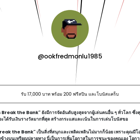
@ookfredmonlu1985
รับ 17,000 บาท พร้อม 200 ฟรีสปิน และโบนัสแคร็บ
reak the Bank" ยังมีการจัดอันดับสูงสุดจากผู้เล่นคนอื่น ๆ ทั่วโลก ซึ่
าใครจะได้รับเงินรางวัลมากที่สุด สร้างกระแสและเน้นในการเล่นโบนัสขอ
ak the Bank" เป็นสิ่งที่สนุกและเพลิดเพลินไม่มากก็น้อย เพราะคุณมีโอกาส
รอบข้างบนเหรียญปลายทาง นี่เป็นการเพิ่มโอกาสในการชนะของคุณเอง โอก