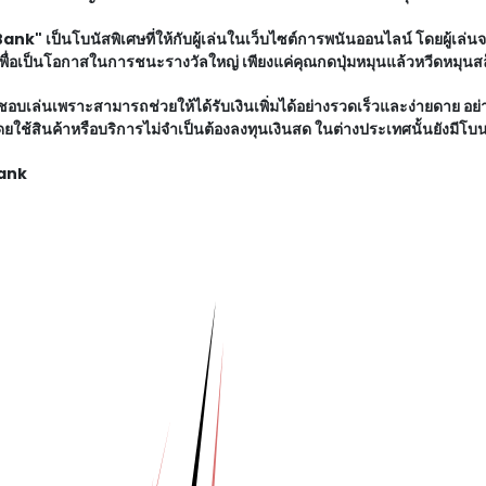
" เป็นโบนัสพิเศษที่ให้กับผู้เล่นในเว็บไซต์การพนันออนไลน์ โดยผู้เล่นจ
ื่อเป็นโอกาสในการชนะรางวัลใหญ่ เพียงแค่คุณกดปุ่มหมุนแล้วหวีดหมุนส
คนชอบเล่นเพราะสามารถช่วยให้ได้รับเงินเพิ่มได้อย่างรวดเร็วและง่ายดาย อ
ดยใช้สินค้าหรือบริการไม่จำเป็นต้องลงทุนเงินสด ในต่างประเทศนั้นยังมีโบ
ank