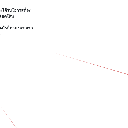
ะได้รับโอกาสที่จะ
ล็อตให้ห
ย่างไรก็ตาม นอกจาก
น