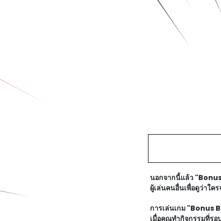
นอกจากนี้แล้ว "Bonus B
ผู้เล่นคนอื่นเพื่อดูว่
การเล่นเกม "Bonus Bre
เมื่อคุณทำกิจกรรมที่