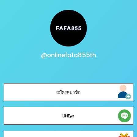
@onlinefafa855th
สมัครสมาชิก
LINE@