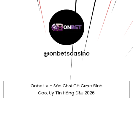
@onbetscasino
Onbet ⭐️ – Sân Chơi Cá Cược Đỉnh
Cao, Uy Tín Hàng Đầu 2026