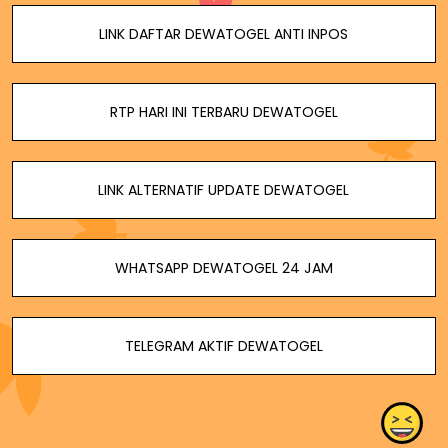
LINK DAFTAR DEWATOGEL ANTI INPOS
RTP HARI INI TERBARU DEWATOGEL
LINK ALTERNATIF UPDATE DEWATOGEL
WHATSAPP DEWATOGEL 24 JAM
TELEGRAM AKTIF DEWATOGEL