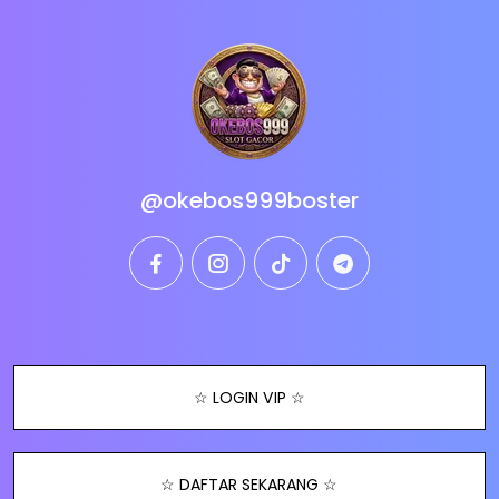
@okebos999boster
facebook
instagram
tiktok
telegram
☆ LOGIN VIP ☆
☆ DAFTAR SEKARANG ☆