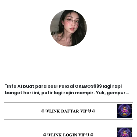
@okebos999-pro
"Info A1 buat para bos! Pola di OKEBOS999 lagi rapi
banget hari ini, petir lagi rajin mampir. Yuk, gempur
sekarang sebelum momennya lewat!"
♻️🔰𝐋𝐈𝐍𝐊 𝐃𝐀𝐅𝐓𝐀𝐑 𝐕𝐈𝐏🔰♻️
♻️🔰𝐋𝐈𝐍𝐊 𝐋𝐎𝐆𝐈𝐍 𝐕𝐈𝐏🔰♻️