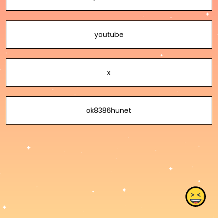
youtube
x
ok8386hunet