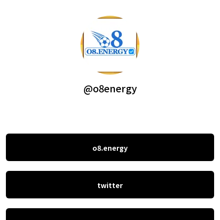
@o8energy
o8.energy
twitter