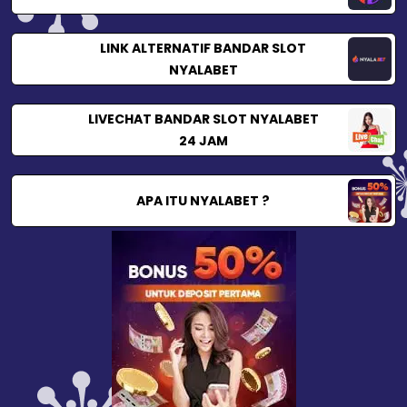
LINK ALTERNATIF BANDAR SLOT
NYALABET
LIVECHAT BANDAR SLOT NYALABET
24 JAM
APA ITU NYALABET ?