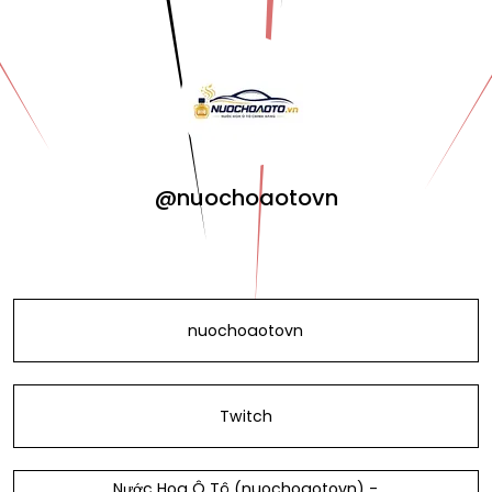
@nuochoaotovn
nuochoaotovn
Twitch
Nước Hoa Ô Tô (nuochoaotovn) -