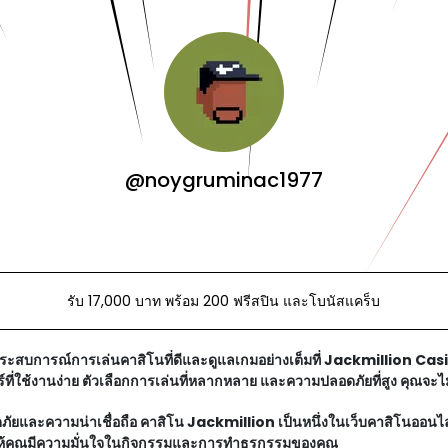
@noygruminac1977
รับ 17,000 บาท พร้อม 200 ฟรีสปิน และโบนัสแคร็บ
ประสบการณ์การเล่นคาสิโนที่ดีและดูแลเกมอย่างเต็มที่ Jackmillion Casin
ที่ใช้งานง่าย ตัวเลือกการเล่นที่หลากหลาย และความปลอดภัยที่สูง คุณจะไ
ดภัยและความน่าเชื่อถือ คาสิโน Jackmillion เป็นหนึ่งในเว็บคาสิโนออนไล
พื่อให้คุณมีความมั่นใจในกิจกรรมและการทำธุรกรรมของคุณ