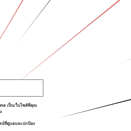
o เป็นเว็บไซต์ที่คุณ
ม
น์ที่ดูแลและปกป้อง