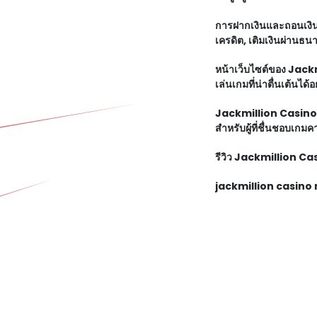
การฝากเงินและถอนเงินก
เครดิต, เติมเงินผ่านธ
หน้าเว็บไซต์ของ Jack
เล่นเกมที่น่าตื่นเต้นได
Jackmillion Casino เป็น
สำหรับผู้ที่ชื่นชอบเก
รีวิว Jackmillion Ca
jackmillion casino