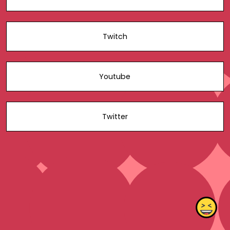
Twitch
Youtube
Twitter