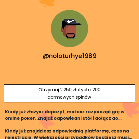
@noloturhye1989
Otrzymaj 2,250 złotych i 200
darmowych spinów
Kiedy już złożysz depozyt, możesz rozpocząć grę w
online poker. Znajdź odpowiedni stół i dołącz do
rozgrywki. Pamiętaj, że online poker to gra
Kiedy już znajdziesz odpowiednią platformę, czas na
wymagająca umiejętności, więc warto poświęcić
rejestrację. W większości przypadków będziesz musiał
trochę czas