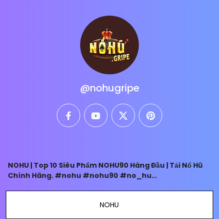
@nohugripe
facebook
youtube
twitter
pinterest
NOHU | Top 10 Siêu Phẩm NOHU90 Hàng Đầu | Tải Nổ Hũ
Chính Hãng. #nohu #nohu90 #no_hu
#conggamenohu #nohudoithuong #nohugripe
NOHU