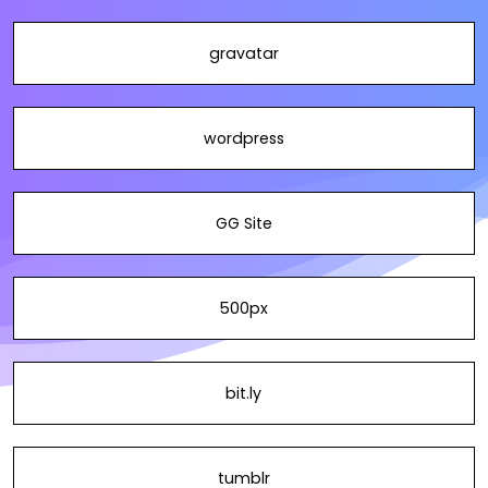
gravatar
wordpress
GG Site
500px
bit.ly
tumblr