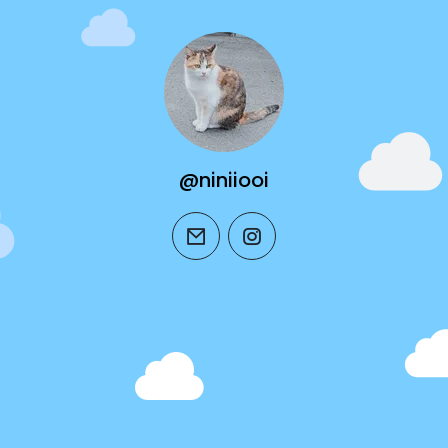
@niniiooi
email
instagram