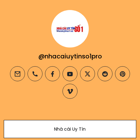
@nhacaiuytinso1pro
email
phone
facebook
youtube
twitter
reddit
pintere
vimeo
Nhà cái Uy Tín