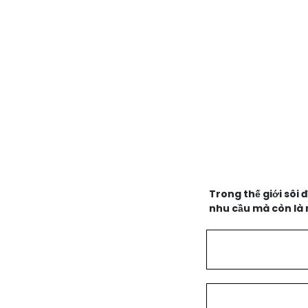
Trong thế giới sôi 
nhu cầu mà còn là 