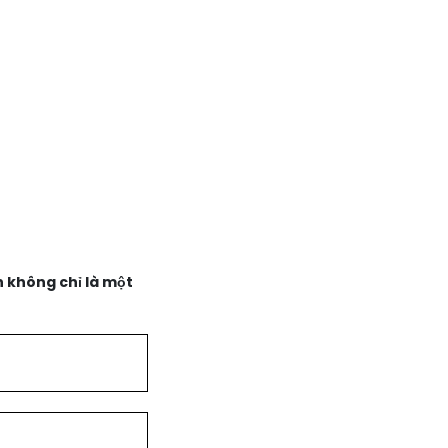
n không chỉ là một