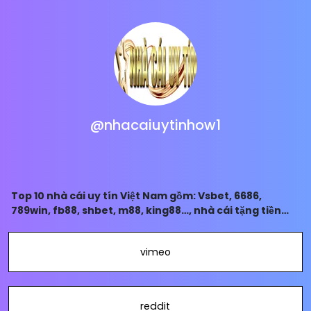
@nhacaiuytinhow1
Top 10 nhà cái uy tín Việt Nam gồm: Vsbet, 6686,
789win, fb88, shbet, m88, king88…, nhà cái tặng tiền
88k, 100k, nạp rút nhanh, game cược trực tuyến hấp
dẫn. Website: https://nhacaiuytin.how Điện thoạ
vimeo
reddit