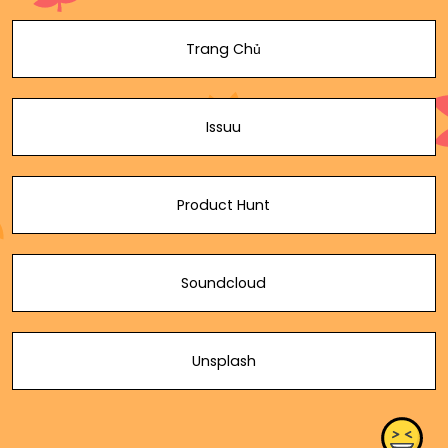
Trang Chủ
Issuu
Product Hunt
Soundcloud
Unsplash