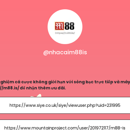
@nhacaim88is
//m88.is/ để nhận thêm ưu đãi.
https://www.siye.co.uk/siye/viewuser.php?uid=231995
https://www.mountainproject.com/user/201972117/m88-is