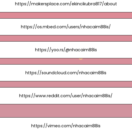
https://makersplace.com/ekincikubra817/about
https://os.mbed.com/users/nhacaim88is/
https://yoo.rs/@nhacaim88is
https://soundcloud.com/nhacaim88is
https://www.reddit.com/user/nhacaim88is/
https://vimeo.com/nhacaim88is