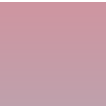
https://nhacaim88is.tumblr.com/