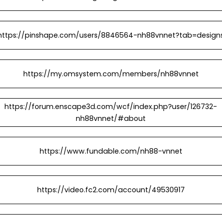
https://pinshape.com/users/8846564-nh88vnnet?tab=design
https://my.omsystem.com/members/nh88vnnet
https://forum.enscape3d.com/wcf/index.php?user/126732-
nh88vnnet/#about
https://www.fundable.com/nh88-vnnet
https://video.fc2.com/account/49530917