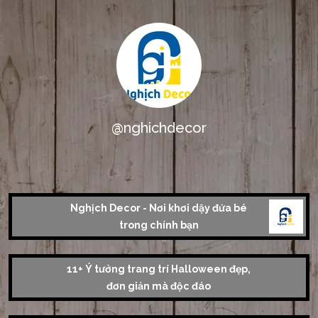
@nghichdecor
Nghịch Decor - Nơi khơi dậy đứa bé
trong chính bạn
11+ Ý tưởng trang trí Halloween đẹp,
đơn giản mà độc đáo