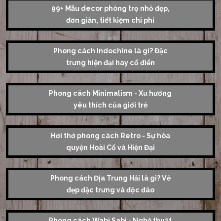
99+ Mẫu decor phòng trọ nhỏ đẹp,
đơn giản, tiết kiệm chi phí
Phong cách Indochine là gì? Đặc
trưng hiện đại hay cổ điển
Phong cách Minimalism - Xu hướng
yêu thích của giới trẻ
Hơi thở phong cách Retro - Sự hòa
quyện Hoài Cổ và Hiện Đại
Phong cách Địa Trung Hải là gì? Vẻ
đẹp đặc trưng và độc đáo
Phong cách Wabi Sabi - Nghệ thuật