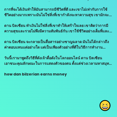
สามารถก่อให้เกิดภาวะเช่นนี้ได้ แถมเขายังสร้างให้เกิดความ
การที่จะได้เงินทำให้มันสามารถมีชีวิตที่ดี และเขาไม่เท่ากับการใช้
สนุกสนานและศักยภาพในชีว
ชีวิตอย่างมากเพราะมันไม่ใช่สิ่งที่เขากำลังจะหาความสุข เขามักจะ
ใช้เงินให้ได้ห้องพักหรูหรา ยานยนต์ที่มีราคาแสน ๆ ตกแต่งบ้านสวย ๆ
ดาน บิลเซียน ทำเงินไม่ใช่สิ่งที่เขาทำให้เศร้าใจเลย เขาคิดว่าการมี
และกระเป๋
ความสุขและรวยไม่พึงมีความสัมพันธ์กัน เขาใช้ชีวิตอย่างเต็มที่และ
อยากให้คนในสังคมได้เห็นว่าเป็นไปได้ที่จะสร้างความสำเร็จด้วย
ดาน บิลเซียน จะกลายเป็นสื่อสารอย่างชาญฉลาด มันไม่ได้กล่าวถึง
ตนเองไม่ว่าจะ
ค่าตอบแทนแต่อย่างใด แต่เป็นเพียงตัวอย่างที่ดีในวิธีการทำงาน
วิเคราะห์ ดังนั้นความสามารถในการประเมินกำไรขาดทุนสุดของปี
วันนี้เรามาพูดถึงวิธีที่ดังเจ้าดื่อดังในโลกออนไลน์ ดาน บิลเซียน
นั้นเป็นสิ่งสำคัญในการวา
เอาชนะคุณลักษณะในการแสดงตัวของตน ตั้งแต่ช่วงเวลามหาสมุทร
จนถึงการกวาดล้างการเล่นการพนันในคาสิโนก็คือความเจ็บใจของ
how dan bilzerian earns money
สมาชิกทั่วไปที่ต้องพบเจอ