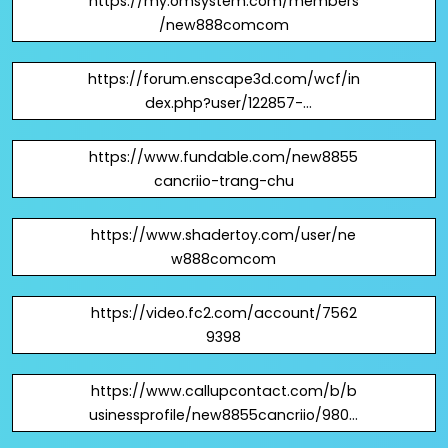
https://my.omsystem.com/members
/new888comcom
https://forum.enscape3d.com/wcf/in
dex.php?user/122857-
new888comcom/#about
https://www.fundable.com/new8855
cancriio-trang-chu
https://www.shadertoy.com/user/ne
w888comcom
https://video.fc2.com/account/7562
9398
https://www.callupcontact.com/b/b
usinessprofile/new8855cancriio/9807
091