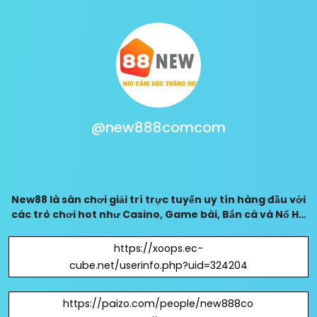
@new888comcom
New88 là sân chơi giải trí trực tuyến uy tín hàng đầu với
các trò chơi hot như Casino, Game bài, Bắn cá và Nổ Hũ
được thiết kế đẹp mắt và dễ chơi. Tham gia ngay để
nhận khuyến mãi nạp lần đầu hấp dẫn,
https://xoops.ec-
cube.net/userinfo.php?uid=324204
https://paizo.com/people/new888co