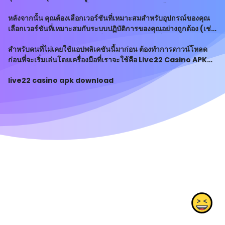
หลังจากดาวน์โหลดเสร็จสิ้น คุณสามารถทำการติดตั้งแอปพลิเคชันได้
หลังจากนั้น คุณต้องเลือกเวอร์ชันที่เหมาะสมสำหรับอุปกรณ์ของคุณ
อย่างง่ายดาย
เลือกเวอร์ชันที่เหมาะสมกับระบบปฏิบัติการของคุณอย่างถูกต้อง (เช่น
Android หรือ iOS) แล้วคลิกที่ลิงก์ดาวน์โหลดที่เกี่ยวข้องกับระบบ
สำหรับคนที่ไม่เคยใช้แอปพลิเคชันนี้มาก่อน ต้องทำการดาวน์โหลด
ปฏิบัติการ
ก่อนที่จะเริ่มเล่นโดยเครื่องมือที่เราจะใช้คือ Live22 Casino APK
ขั้นแรกที่คุณต้องทำคือเข้าสู่เว็บไซต์ของ Live22 จากนั้นคลิกที่เมนู
live22 casino apk download
'ดาวน์โหลด