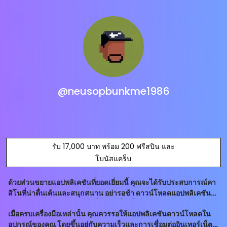
@neusopbunkme1986
รับ 17,000 บาท พร้อม 200 ฟรีสปิน และ
โบนัสแคร็บ
ด้วยส่วนขยายแอปพลิเคชันที่ยอดเยี่ยมนี้ คุณจะได้รับประสบการณ์คา
สิโนที่น่าตื่นเต้นและสนุกสนาน อย่ารอช้า ดาวน์โหลดแอปพลิเคชัน
Live22 Casino APK และเริ่มเล่นเดี๋ยวนี้! คุณจะไม่ผิดหวังแน่นอน
เมื่อครบเครื่องมือเหล่านั้น คุณควรรอให้แอปพลิเคชันดาวน์โหลดใน
อุปกรณ์ของคุณ โดยขึ้นอยู่กับความเร็วและการเชื่อมต่ออินเทอร์เน็ต