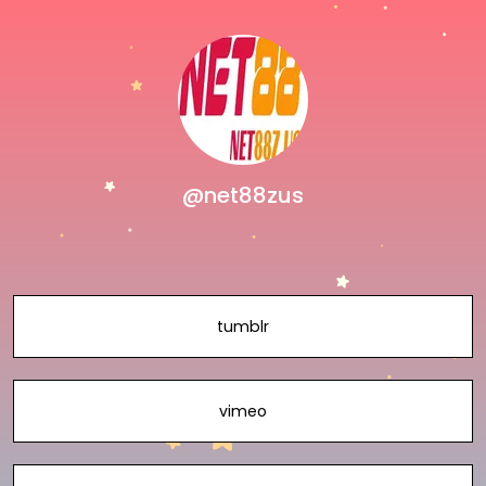
@net88zus
tumblr
vimeo