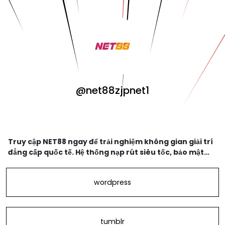
@net88zjpnet1
Truy cập NET88 ngay để trải nghiệm không gian giải trí
đẳng cấp quốc tế. Hệ thống nạp rút siêu tốc, bảo mật
tuyệt đối cùng hàng ngàn sự kiện tặng quà mỗi ngày!.
Website: https://net88z.jp.net/
wordpress
tumblr