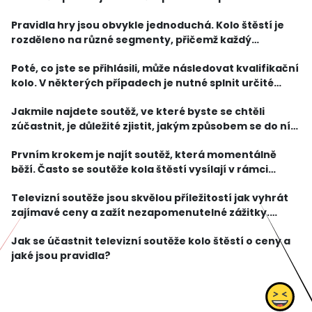
adrenalinový zážitek. Nevzdejte se, i když se vám
Pravidla hry jsou obvykle jednoduchá. Kolo štěstí je
nepovede vyhrát, protože soutěže jsou čast
rozděleno na různé segmenty, přičemž každý
segment představuje jinou výhru. Hráči mají za úkol
Poté, co jste se přihlásili, může následovat kvalifikační
točit kolem a doufat, že se zastaví na výherním segm
kolo. V některých případech je nutné splnit určité
podmínky nebo projít předvýběrem. Pokud projdete
Jakmile najdete soutěž, ve které byste se chtěli
přes kvalifikaci, dostanete se na vysílací
zúčastnit, je důležité zjistit, jakým způsobem se do ní
můžete přihlásit. Některé soutěže umožňují účast
Prvním krokem je najít soutěž, která momentálně
pomocí SMS zprávy, jiné vyžadují online regist
běží. Často se soutěže kola štěstí vysílají v rámci
televizních show nebo programů. Měli byste se proto
Televizní soutěže jsou skvělou příležitostí jak vyhrát
pravidelně sledovat televizi a být ve vědomí akt
zajímavé ceny a zažít nezapomenutelné zážitky.
Jedna z nejoblíbenějších televizních soutěží je kolo
Jak se účastnit televizní soutěže kolo štěstí o ceny a
štěstí. Pokud se chcete účastnit této soutěže
jaké jsou pravidla?