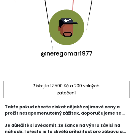
@neregomar1977
Získejte 12,500 Kč a 200 volných
zatočení
Takže pokud chcete získat nějaké zajímavé ceny a
prožít nezapomenutelný zážitek, doporučujeme se
zúčastnit televizní soutěže kola štěstí. Sledujte
Je důležité si uvědomit, že šance na výhru závisí na
televizi, přihlaste se k účasti podle instrukcí soutě
náhodě. I přesto je to skvělá příležitost pro zábavu a