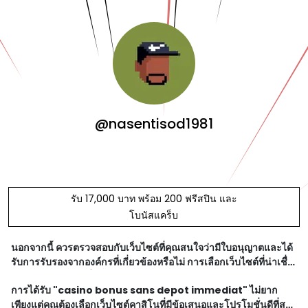
@nasentisod1981
รับ 17,000 บาท พร้อม 200 ฟรีสปิน และ
โบนัสแคร็บ
นอกจากนี้ ควรตรวจสอบกับเว็บไซต์ที่คุณสนใจว่ามีใบอนุญาตและได้
รับการรับรองจากองค์กรที่เกี่ยวข้องหรือไม่ การเลือกเว็บไซต์ที่น่าเชื่อ
ถือและมีความน่าเชื่อถือสามารถช่วยให้คุณปลอดภัยจากการฉ้อโกง
การได้รับ "casino bonus sans depot immediat" ไม่ยาก
และการหลอกลวง
เพียงแต่คุณต้องเลือกเว็บไซต์คาสิโนที่มีข้อเสนอและโปรโมชั่นดีที่สุด